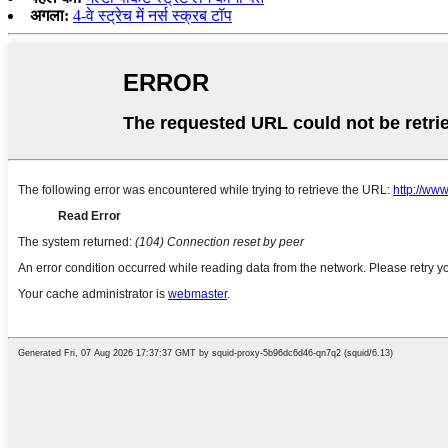
अगला:
4-वे स्ट्रेच में नर्स स्क्रब टॉप